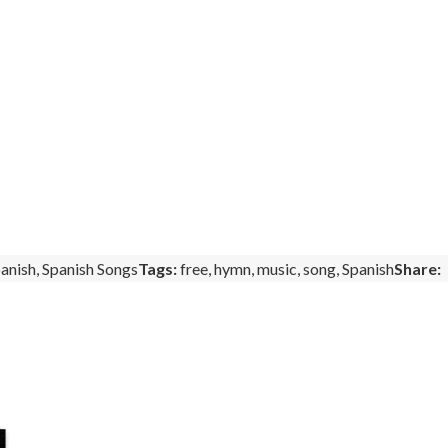
anish
,
Spanish Songs
Tags:
free
,
hymn
,
music
,
song
,
Spanish
Share: