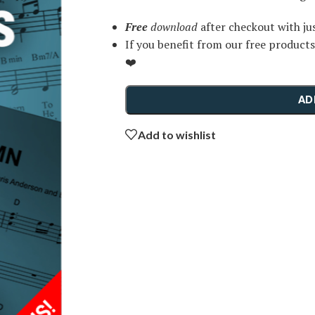
Free
download
after checkout with ju
If you benefit from our free products
❤️
AD
Add to wishlist